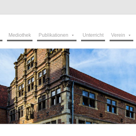
derländisch
Mediothek
Publikationen
Unterricht
Verein