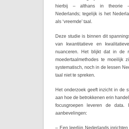
hierbij – althans in theori
Nederlands; tegelijk is het Nederl
als ‘vreemde’ taal.
Deze studie is binnen dit spanning
van
kwantitatieve en kwalitati
nuanceren. Het blijkt dat
in de r
moedertaalmethodes
te moeilijk 
systematisch, noch in de lessen N
taal niet te spreken.
Het onderzoek geeft inzicht in de 
aan hoe de
betrokkenen erin hande
focusgroepen leveren de
data.
aanbevelingen:
– Een leerlijn Nederlands inrichte