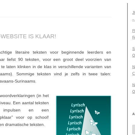
J
–
S
F
-WEBSITE IS KLAAR!
F
S
htige literaire teksten voor beginnende leerders en
O
ar liefst 90 teksten, voor een groot deel voorzien van
te laten klinken in de klas in verschillende varianten van
N
aams). Sommige teksten vind je zelfs in twee talen:
C
Javaans-Surinaams.
N
O
 woordverklaringen (in het
niveau. Een aantal teksten
e impulsen en een
A
apklaar” voor op school!
en dramatische teksten.
A