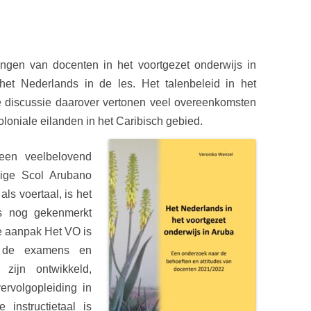
ngen van docenten in het voortgezet onderwijs in
et Nederlands in de les. Het talenbeleid in het
e
discussie daarover vertonen veel overeenkomsten
oloniale
eilanden in het Caribisch gebied.
 een veelbelovend
ige Scol Arubano
ls voertaal, is het
ijs nog
gekenmerkt
e aanpak Het VO is
p de
examens en
zijn ontwikkeld,
vervolgopleiding in
instructietaal is