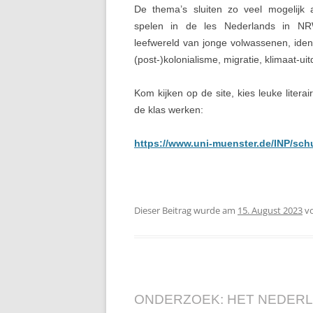
De thema’s sluiten zo veel mogelijk 
spelen in de les Nederlands in N
leefwereld van jonge volwassenen, identit
(post-)kolonialisme, migratie, klimaat-ui
Kom kijken op de site, kies leuke litera
de klas werken:
https://www.uni-muenster.de/INP/schul
Dieser Beitrag wurde am
15. August 2023
v
ONDERZOEK: HET NEDERL