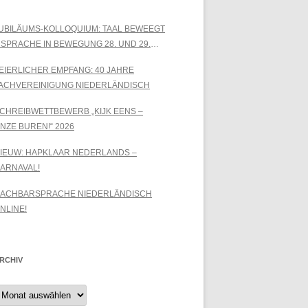
UBILÄUMS-KOLLOQUIUM: TAAL BEWEEGT
 SPRACHE IN BEWEGUNG 28. UND 29.
EPTEMBER 2026
EIERLICHER EMPFANG: 40 JAHRE
ACHVEREINIGUNG NIEDERLÄNDISCH
CHREIBWETTBEWERB „KIJK EENS –
NZE BUREN!“ 2026
IEUW: HAPKLAAR NEDERLANDS –
ARNAVAL!
ACHBARSPRACHE NIEDERLÄNDISCH
NLINE!
RCHIV
rchiv